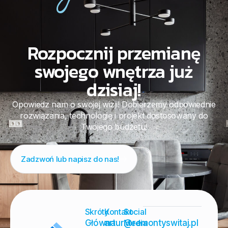
Rozpocznij przemianę
swojego wnętrza już
dzisiaj!
Opowiedz nam o swojej wizji! Dobierzemy odpowiednie
rozwiązania, technologię i projekt dostosowany do
Twojego budżetu!
Zadzwoń lub napisz do nas!
Skróty
Kontakt
Social
Główna
artur@remontyswitaj.pl
Media