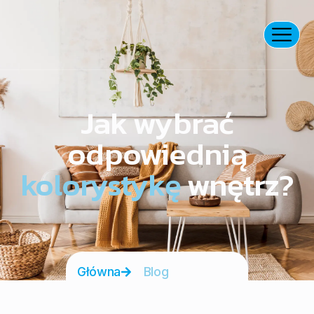
Jak wybrać
odpowiednią
kolorystykę
wnętrz?
Główna
Blog