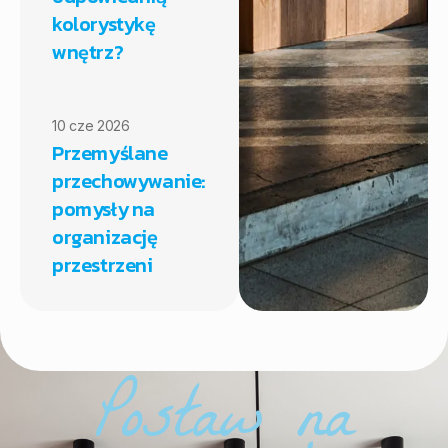
kolorystykę
wnętrz?
10 cze 2026
Przemyślane
przechowywanie:
pomysły na
organizację
przestrzeni
Postaw na