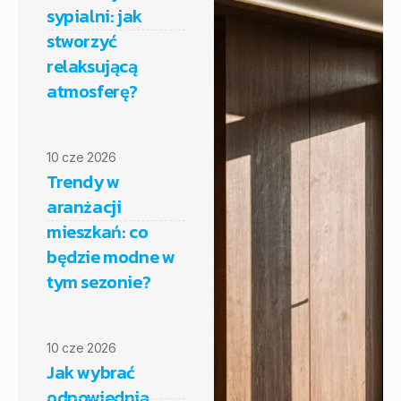
sypialni: jak
stworzyć
relaksującą
atmosferę?
10 cze 2026
Trendy w
aranżacji
mieszkań: co
będzie modne w
tym sezonie?
10 cze 2026
Jak wybrać
odpowiednią