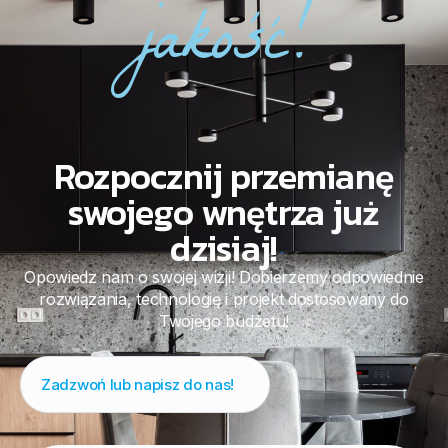
jakość!
Rozpocznij przemianę
swojego wnętrza już
dzisiaj!
Opowiedz nam o swojej wizji! Dobierzemy odpowiednie
rozwiązania, technologię i projekt dostosowany do
Twojego budżetu!
Zadzwoń lub napisz do nas!